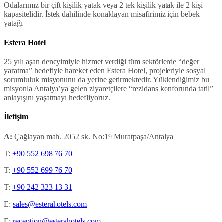
Odalarımız bir çift kişilik yatak veya 2 tek kişilik yatak ile 2 kişi
kapasitelidir. İstek dahilinde konaklayan misafirimiz için bebek
yatağı
Estera Hotel
25 yılı aşan deneyimiyle hizmet verdiği tüm sektörlerde “değer
yaratma” hedefiyle hareket eden Estera Hotel, projeleriyle sosyal
sorumluluk misyonunu da yerine getirmektedir. Yüklendiğimiz bu
misyonla Antalya’ya gelen ziyaretçilere “rezidans konforunda tatil”
anlayışını yaşatmayı hedefliyoruz.
İletişim
A:
Çağlayan mah. 2052 sk. No:19 Muratpaşa/Antalya
T:
+90 552 698 76 70
T:
+90 552 699 76 70
T:
+90 242 323 13 31
E:
sales@esterahotels.com
E:
reception@esterahotels.com